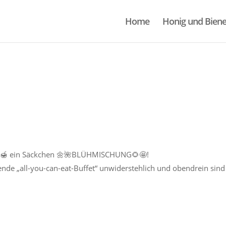
Home
Honig und Bien
ig 🍯 ein Säckchen 🌼🌺BLÜHMISCHUNG🌻🤩!
nde „all-you-can-eat-Buffet“ unwiderstehlich und obendrein sind