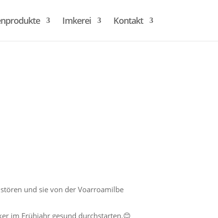
enprodukte
Imkerei
Kontakt
 stören und sie von der Voarroamilbe
lker im Frühjahr gesund durchstarten.
😊